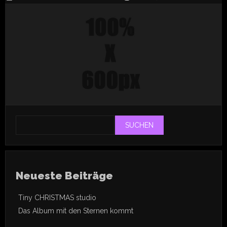
Das
Al
mit
de
Ste
ko
SUCHEN
Neueste Beiträge
Tiny CHRISTMAS studio
Das Album mit den Sternen kommt