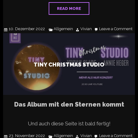
READ MORE
10. Dezember 2022
Allgemein
Vivian
Leave a Comment
on
Tin
CH
stu
TINY CHRISTMAS STUDIO
Das Album mit den Sternen kommt
Und auch diese Seite ist bald fertig!
23. November 2022
Allgemein
Vivian
Leave a Comment
on